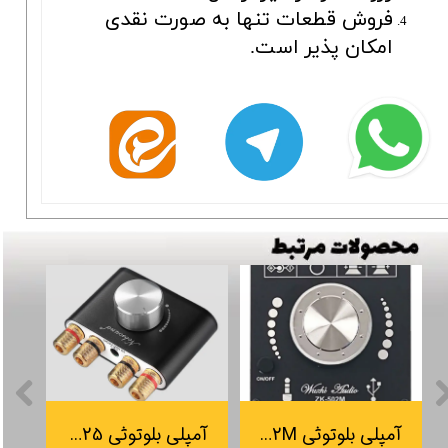
فروش قطعات تنها به صورت نقدی
امکان پذیر است.
آمپلی بلوتوثی BT502M (چیپست نرمال)
آمپلی بلوتوثی BTX25