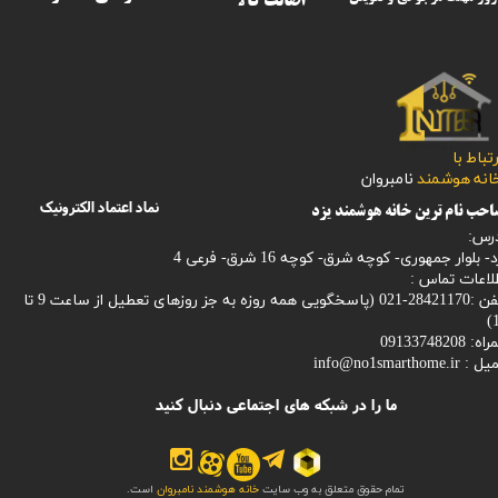
اصالت کالا
رتباط با
​​​​​خانه هوشمند
نامبروان
نماد اعتماد الکترونیک
حب نام ترین خانه هوشمند یزد
رس:
- بلوار جمهوری- کوچه شرق- کوچه 16 شرق- فرعی 4
لاعات تماس :
28421170-021 (
پاسخگویی همه روزه به جز روزهای تعطیل از ساعت 9 تا
1
: 09133748208
میل :
info@no1smarthome.ir
ما را در شبکه های اجتماعی دنبال کنید
تمام حقوق متعلق به وب سایت
خانه هوشمند نامبروان
است.