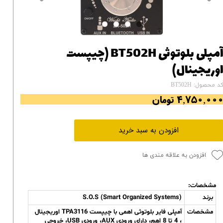
آمپلی بلوتوثی BT502H (چیپست
وریجینال)
د محصول: BT502H
۴,۷۵۰,۰۰ تومان
افزودن به سبد خرید
افزودن به علاقه مندی ها
مشخصات:
برند
S.O.S (Smart Organized Systems)
مشخصات
آمپلی فایر بلوتوثی اهمی با چیپست TPA3116 اوریجینال
، 4 تا 8 اهم، دارای ورودی AUX، ورودی USB، خروجی