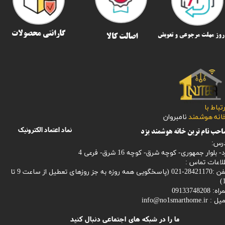
گارانتی محصولات
اصالت کالا
رتباط با
​​​​​خانه هوشمند
نامبروان
نماد اعتماد الکترونیک
حب نام ترین خانه هوشمند یزد
رس:
- بلوار جمهوری- کوچه شرق- کوچه 16 شرق- فرعی 4
لاعات تماس :
28421170-021 (
پاسخگویی همه روزه به جز روزهای تعطیل از ساعت 9 تا
1
: 09133748208
میل :
info@no1smarthome.ir
ما را در شبکه های اجتماعی دنبال کنید