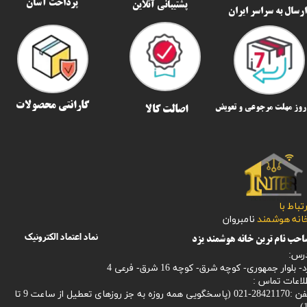
پرداخت آسان
پشتیبانی آنلاین
رسال به سراسر ایران​​​​​​​
گارانتی محصولات
اصالت کالا
رتباط با
​​​​​خانه هوشمند
نامبروان
نماد اعتماد الکترونیک
حب نام ترین خانه هوشمند یزد
رس:
- بلوار جمهوری- کوچه شرق- کوچه 16 شرق- فرعی 4
لاعات تماس :
28421170-021 (
پاسخگویی همه روزه به جز روزهای تعطیل از ساعت 9 تا