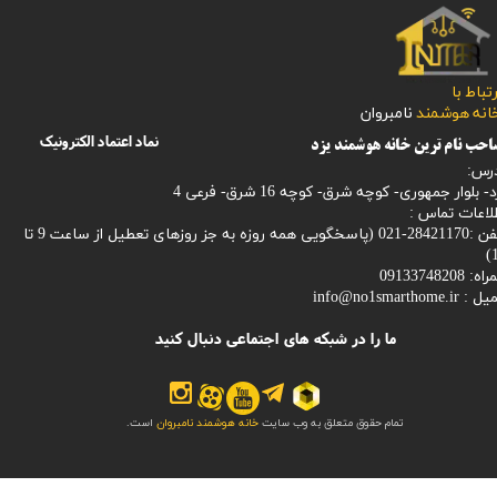
رتباط با
​​​​​خانه هوشمند
نامبروان
نماد اعتماد الکترونیک
حب نام ترین خانه هوشمند یزد
رس:
- بلوار جمهوری- کوچه شرق- کوچه 16 شرق- فرعی 4
لاعات تماس :
28421170-021 (
پاسخگویی همه روزه به جز روزهای تعطیل از ساعت 9 تا
1
: 09133748208
میل :
info@no1smarthome.ir
ما را در شبکه های اجتماعی دنبال کنید
تمام حقوق متعلق به وب سایت
خانه هوشمند نامبروان
است.