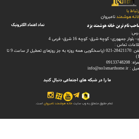
رتباط با
​​​​​خانه هوشمند
نامبروان
نماد اعتماد الکترونیک
حب نام ترین خانه هوشمند یزد
رس:
- بلوار جمهوری- کوچه شرق- کوچه 16 شرق- فرعی 4
لاعات تماس :
28421170-021 (
پاسخگویی همه روزه به جز روزهای تعطیل از ساعت 9 تا
1
: 09133748208
میل :
info@no1smarthome.ir
ما را در شبکه های اجتماعی دنبال کنید
تمام حقوق متعلق به وب سایت
خانه هوشمند نامبروان
است.