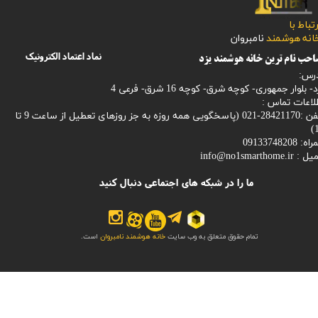
رتباط با
​​​​​خانه هوشمند
نامبروان
نماد اعتماد الکترونیک
حب نام ترین خانه هوشمند یزد
رس:
- بلوار جمهوری- کوچه شرق- کوچه 16 شرق- فرعی 4
لاعات تماس :
28421170-021 (
پاسخگویی همه روزه به جز روزهای تعطیل از ساعت 9 تا
1
: 09133748208
میل :
info@no1smarthome.ir
ما را در شبکه های اجتماعی دنبال کنید
تمام حقوق متعلق به وب سایت
خانه هوشمند نامبروان
است.