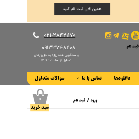
همین الان ثبت نام کنید
​​​​​​​021-28421170
ثبت نام
​​​​​​​09133748208
پاسخگویی همه روزه به جز روزهای
کاربری من
تعطیل از ساعت 9 تا 16
ذر واژه
دانلودها
تماس با ما
سوالات متداول
ات
درباره ما
ز حساب کاربری
۰
ورود
/
ثبت نام
سبد خرید
حساب کاربری من
تغییر گذر واژه
سفارشات