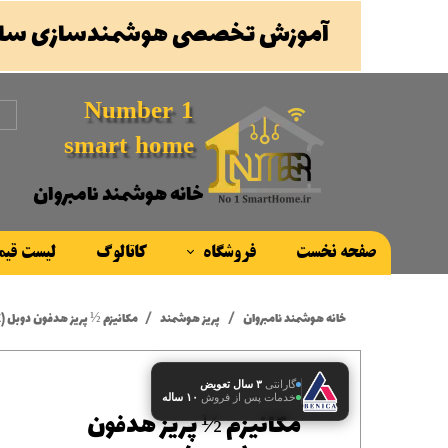
آموزش تخصصی هوشمندسازی ساخ
Number 1
smart home
خانه هوشمند نامبروان
صفحه نخست
فروشگاه
کاتالوگ
لیست قی
محصولات
خانه هوشمند نامبروان
پریز هوشمند
مکانیزم ½ پریز هدفون دوبل (AUX)
برند ها
گارانتی
۳ سال تعویض
خدمات پس از فروش
۱۰ ساله
مکانیزم ½ پریز هدفون