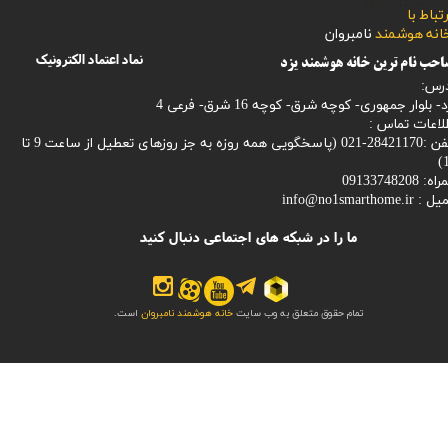
رتباط با
​​​​​خانه هوشمند
نامبروان
نماد اعتماد الکترونیک
حب نام ترین خانه هوشمند یزد
رس:
- بلوار جمهوری- کوچه شرق- کوچه 16 شرق- فرعی 4
لاعات تماس :
28421170-021 (
پاسخگویی همه روزه به جز روزهای تعطیل از ساعت 9 تا
1
: 09133748208
میل :
info@no1smarthome.ir
ما را در شبکه های اجتماعی دنبال کنید
تمام حقوق متعلق به وب سایت
خانه هوشمند نامبروان
است.