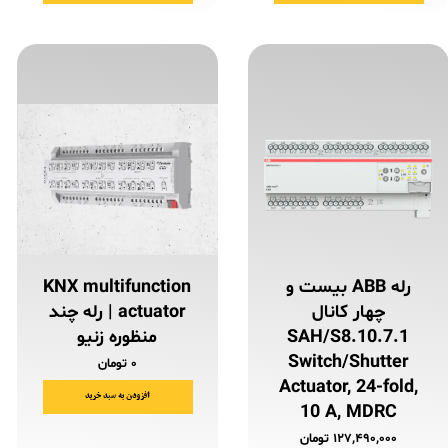
رله ABB بیست و
KNX multifunction
چهار کانال
actuator | رله چند
SAH/S8.10.7.1
منظوره زنیو
Switch/Shutter
۰ تومان
Actuator, 24-fold,
افزودن به سبد خرید
10 A, MDRC
۱۲۷,۴۹۰,۰۰۰ تومان