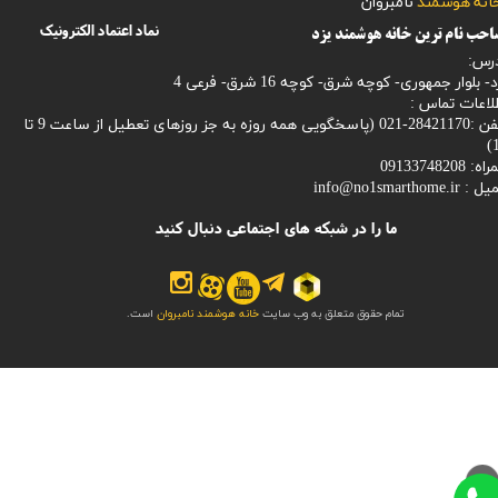
​​​​​خانه هوشمند
نامبروان
نماد اعتماد الکترونیک
حب نام ترین خانه هوشمند یزد
رس:
- بلوار جمهوری- کوچه شرق- کوچه 16 شرق- فرعی 4
لاعات تماس :
28421170-021 (
پاسخگویی همه روزه به جز روزهای تعطیل از ساعت 9 تا
1
: 09133748208
میل :
info@no1smarthome.ir
ما را در شبکه های اجتماعی دنبال کنید
تمام حقوق متعلق به وب سایت
خانه هوشمند نامبروان
است.
>