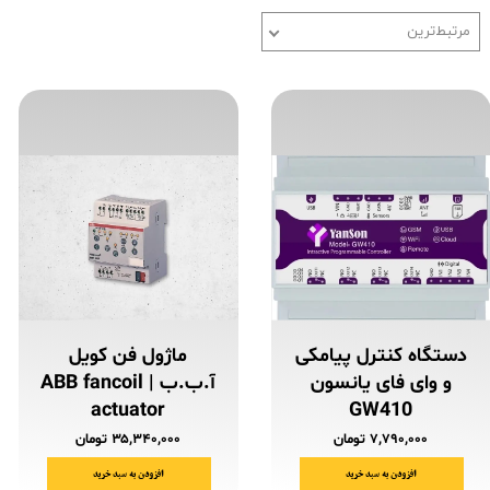
مرتبط‌ترین
دستگاه کنترل پیامکی
ماژول فن کویل
و وای فای یانسون
آ.ب.ب | ABB fancoil
actuator
GW410
۷,۷۹۰,۰۰۰ تومان
۳۵,۳۴۰,۰۰۰ تومان
افزودن به سبد خرید
افزودن به سبد خرید