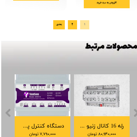
افزودن به سبد خرید
۱
۲
بعدی
رله 16 کانال زنیو | Zennio Multifunction actuator MAXinBOX 16
دستگاه کنترل پیامکی و وای فای یانسون GW410
۸۰,۹۴۰,۰۰۰ تومان
۷,۷۹۰,۰۰۰ تومان