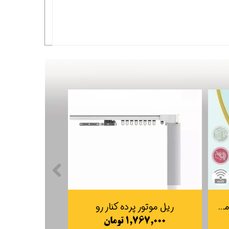
موتور پرده برقی 2 نیوتون بر متر کناررو Maxon مدل M20- 4E-2
ریل موتور پرده کنار رو
۱,۷۶۷,۰۰۰ تومان