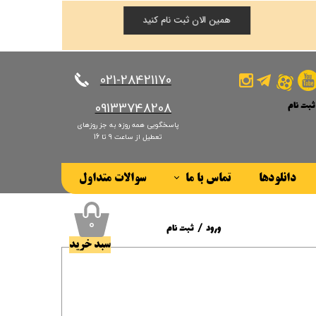
همین الان ثبت نام کنید
​​​​​​​021-28421170
ثبت نام
​​​​​​​09133748208
پاسخگویی همه روزه به جز روزهای
کاربری من
تعطیل از ساعت 9 تا 16
ذر واژه
دانلودها
تماس با ما
سوالات متداول
ات
درباره ما
ز حساب کاربری
۰
ورود
/
ثبت نام
سبد خرید
حساب کاربری من
تغییر گذر واژه
سفارشات