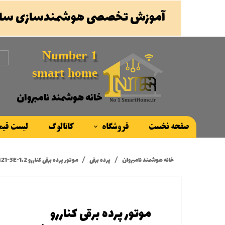
آموزش تخصصی هوشمندسازی ساخ
Number 1
smart home
خانه هوشمند نامبروان
صفحه نخست
فروشگاه
کاتالوگ
لیست قی
محصولات
خانه هوشمند نامبروان
پرده برقی
موتور پرده برقی کناررو M21-3E-1.2 موتور داخلی DC
برند ها
موتور پرده برقی کناررو