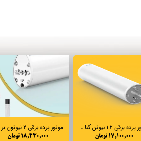
موتور پرده برقی 1.2 نیوتن کناررو Maxon مدل M20- 3E- 1
۱۷,۱۰۰,۰۰۰ تومان
۱۸,۴۳۰,۰۰۰ تومان