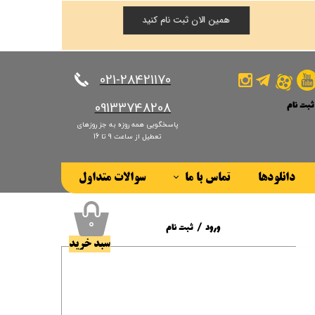
همین الان ثبت نام کنید
​​​​​​​021-28421170
ثبت نام
​​​​​​​09133748208
پاسخگویی همه روزه به جز روزهای
کاربری من
تعطیل از ساعت 9 تا 16
ذر واژه
دانلودها
تماس با ما
سوالات متداول
ات
درباره ما
ز حساب کاربری
۰
ورود
/
ثبت نام
سبد خرید
حساب کاربری من
تغییر گذر واژه
سفارشات