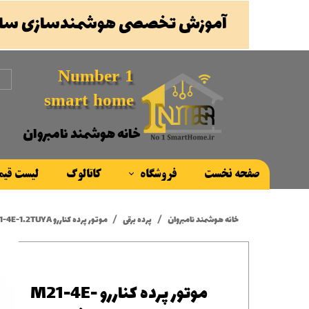
آموزش تخصصی هوشمندسازی ساخ
Number 1
smart home
خانه هوشمند نامبروان
صفحه نخست
فروشگاه
کاتالوگ
لیست قی
محصولات
خانه هوشمند نامبروان
پرده برقی
موتور پرده کناررو M21-4E-1.2TUYA موتور داخلی DC
برند ها
موتور پرده کناررو M21-4E-