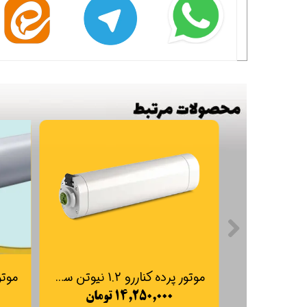
موتور پرده کناررو 1.2 نیوتن ساده M23-3E-1.2 موتور داخلی DC
۱۴,۲۵۰,۰۰۰ تومان