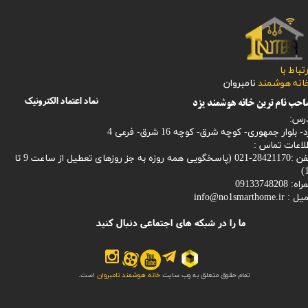
رتباط با
​​​​​خانه هوشمند
نامبروان
نماد اعتماد الکترونیک
حب نام ترین خانه هوشمند یزد
رس:
- بلوار جمهوری- کوچه شرق- کوچه 16 شرق- فرعی 4
لاعات تماس :
28421170-021 (
پاسخگویی همه روزه به جز روزهای تعطیل از ساعت 9 تا
1
: 09133748208
میل :
info@no1smarthome.ir
ما را در شبکه های اجتماعی دنبال کنید
تمام حقوق متعلق به وب سایت
خانه هوشمند نامبروان
است.