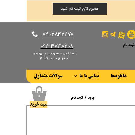
همین الان ثبت نام کنید
​​​​​​​021-28421170
ثبت نام
​​​​​​​09133748208
پاسخگویی همه روزه به جز روزهای
کاربری من
تعطیل از ساعت 9 تا 16
ذر واژه
دانلودها
تماس با ما
سوالات متداول
ات
درباره ما
ز حساب کاربری
۰
ورود
/
ثبت نام
سبد خرید
حساب کاربری من
تغییر گذر واژه
سفارشات