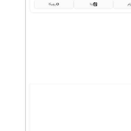
ام
ایتا
روبیکا