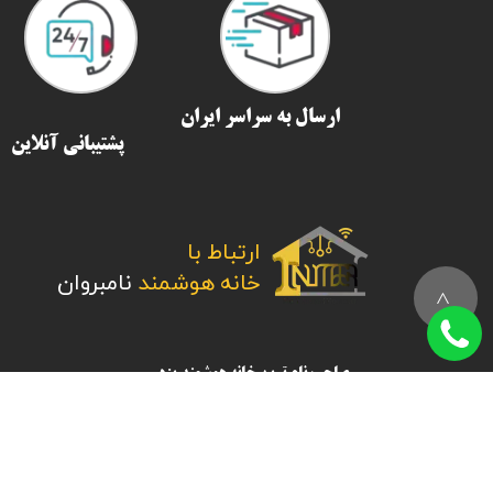
ارسال به سراسر ایران​​​​​​​
پشتیبانی آنلاین
ارتباط با
​​​​​​​خانه هوشمند
نامبروان
>
صاحب نام ترین خانه هوشمند یزد
آدرس:
یزد- بلوار جمهوری- کوچه شرق- کوچه 16 شرق- فرعی 4
اطلاعات تماس :
تلفن :28421170-021 (
پاسخگویی همه روزه به جز