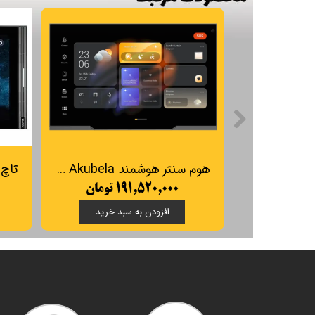
هوم سنتر هوشمند Akubela مدل HyPanel Supreme
۱۹۱,۵۲۰,۰۰۰ تومان
افزودن به سبد خرید