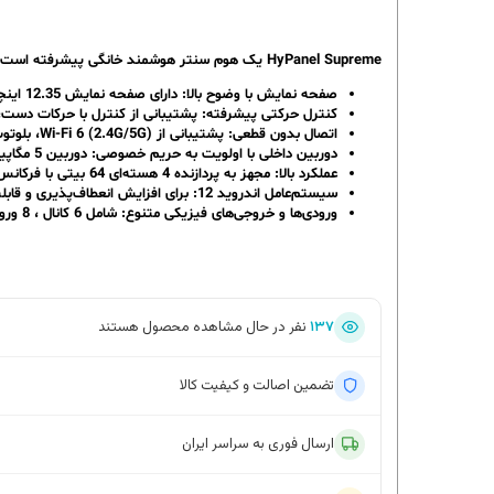
HyPanel Supreme
یک هوم سنتر هوشمند خانگی پیشرفته است که ق
صفحه نمایش با وضوح بالا
: دارای صفحه نمایش 12.35 اینچی با رزولوشن 2560×1600 پیکسل که تصاویری شفاف و واضح را ارائه می‌دهد.
کنترل حرکتی پیشرفته
: پشتیبانی از کنترل با حرکات دست،
اتصال بدون قطعی
: پشتیبانی از Wi-Fi 6 (2.4G/5G)، بلوتوث 5.0، ZigBee 3.0 و سایر گزینه‌های اتصال.
دوربین داخلی با اولویت به حریم خصوصی
: دوربین 5 مگاپیکسلی با شاتر حریم خصوصی برای امنیت بیشتر.
عملکرد بالا
: مجهز به پردازنده 4 هسته‌ای 64 بیتی با فرکانس 1.8 گیگاهرتز و 4 گیگابایت رم + 32 گیگابایت حافظه داخلی.
سیستم‌عامل اندروید 12
: برای افزایش انعطاف‌پذیری و ق
ورودی‌ها و خروجی‌های فیزیکی متنوع
: شامل 6 کانال ، 8 ورودی دیجیتال، RS485 و اترنت.
۱۳۷
نفر در حال مشاهده محصول هستند
تضمین اصالت و کیفیت کالا
ارسال فوری به سراسر ایران