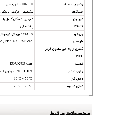
وضوح صفحه
2560×1600 پیکسل
حسگرها
تشخیص حرکت، نزدیکی، ن
دوربین
دوربین 5 مگاپیکسل با شاتر حریم خصوصی
RS485
پشتیبانی
ورودی
0~5VDC ورودی دیجیتال x8
خروجی
3A 100240VAC/کانال تماس خشک x4، 2A 030VDC تماس خشک x2
کنترل از راه دور مادون قرمز
–
–
NTC
نصب
جعبه EU/UK/US
رطوبت کار
10%~90%RH، بدون تراکم
دمای کار
-10°C ~ 50°C
دمای ذخیره
-20°C ~ 70°C