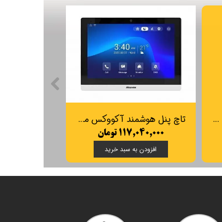
هوم سنتر Akubela مدل Hypanel lux
تاچ پنل هوشمند آکووکس مدل Akuvox Touch Panel C319A | C319A
۱۱۷,۰۴۰,۰۰۰ تومان
افزودن به سبد خرید