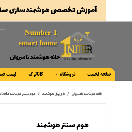
آموزش تخصصی هوشمندسازی ساخ
Number 1
smart home
خانه هوشمند نامبروان
صفحه نخست
فروشگاه
کاتالوگ
لیست قی
محصولات
خانه هوشمند نامبروان
تاچ پنل هوشمند
هوم سنتر هوشمند Akubela مدل HyPanel Supreme
برند ها
هوم سنتر هوشمند