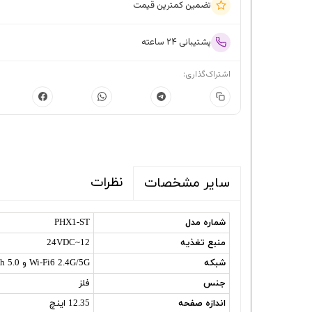
تضمین کمترین قیمت
پشتیبانی ۲۴ ساعته
اشتراک‌گذاری:
نظرات
سایر مشخصات
شماره مدل
PHX1-ST
منبع تغذیه
12~24VDC
شبکه
Wi-Fi6 2.4G/5G و Bluetooth 5.0 و ZigBee 3.0 و ETH
جنس
فلز
اندازه صفحه
12.35 اینچ