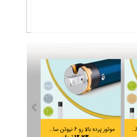
موتور پرده بالارو 1.6 نیوتن پالسی K25-3E-1.6-26 (موتور داخلی DC)
موتور پرده بالا رو 6 نیوتن سادهT35-3EL-6