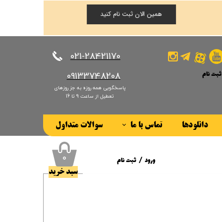
همین الان ثبت نام کنید
​​​​​​​021-28421170
ثبت نام
​​​​​​​09133748208
پاسخگویی همه روزه به جز روزهای
کاربری من
تعطیل از ساعت 9 تا 16
ذر واژه
دانلودها
تماس با ما
سوالات متداول
ات
درباره ما
ز حساب کاربری
۰
ورود
/
ثبت نام
سبد خرید
حساب کاربری من
تغییر گذر واژه
سفارشات