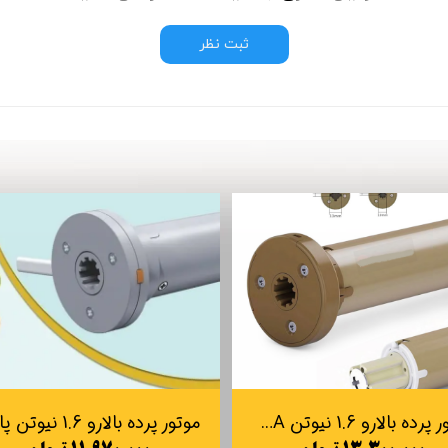
ثبت نظر
موتور پرده بالارو 1.6 نیوتن TUYA مدل K25-3E-1.6-26 (موتور داخلی DC)