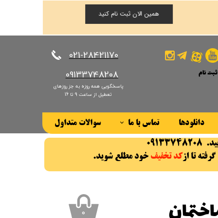
همین الان ثبت نام کنید
​​​​​​​021-28421170
ثبت نام
​​​​​​​09133748208
پاسخگویی همه روزه به جز روزهای
کاربری من
تعطیل از ساعت 9 تا 16
ذر واژه
دانلودها
تماس با ما
سوالات متداول
ات
درباره ما
ز حساب کاربری
رفته تا از
کد تخفیف
خود مطلع شوید.
​​​​​​
۰