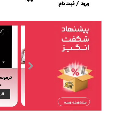
ورود
/
ثبت نام
حساب کاربری من
تغییر گذر واژه
سفارشات
خروج از حساب کاربری
کلید لمسی هشت پل هوشمند تویا (tuya)
کنترلر IR+RF هوشمند تویا Wi-Fi
۰ تا ۱۲,۹۲۰,۰۰۰ تومان
۷,۶۰۰,۰۰۰ تومان
۰۰
افزودن به سبد خرید
افزودن به سبد خرید
افز
.