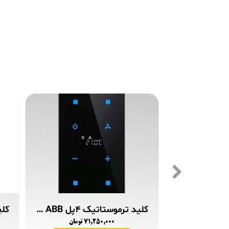
کلید ترموستاتیک ۴پل ABB مدل TACTEO عمودی
۷۱,۲۵۰,۰۰۰ تومان