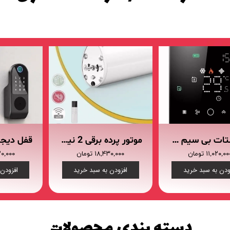
فرم معرفی برقکار
پنل ثبت پروژه ویژه کارکنان
پنل ثبت قراردادهای سازمانی پرسنل
ترموستات بی سیم هوشمند BECA BAC-003ALW (گرمایش از کف/فن کوئل/کولر آبی)
موتور پرده برقی 2 نیوتون بر متر کناررو Maxon مدل M20- 4E-2
۱۱,۰۲۰,۰ تومان
۱۸,۴۳۰,۰۰۰ تومان
,۴۲۰,۰۰۰
ودن به سبد خرید
افزودن به سبد خرید
افزودن
دسته بندی محصولات