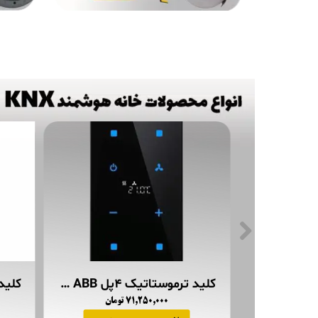
کلید ترموستاتیک ۴پل ABB مدل TACTEO عمودی
۷۱,۲۵۰,۰۰۰ تومان