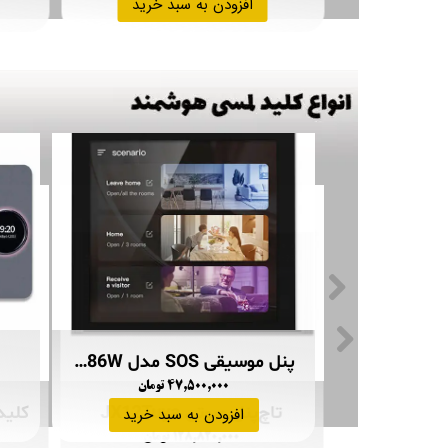
افزودن به سبد خرید
پنل موسیقی SOS مدل JXA10K
پنل موسیقی SOS مدل JX86W
ان
۴۷,۵۰۰,۰۰۰ تومان
تاچ‌پنل صوتی JX12Tuya
بد خرید
افزودن به سبد خرید
۱۲۸,۸۲۰,۰۰۰ تومان