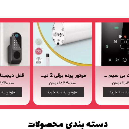
فرم معرفی برقکار
پنل ثبت پروژه ویژه کارکنان
پنل ثبت قراردادهای سازمانی پرسنل
ترموستات بی سیم هوشمند BECA BAC-003ALW (گرمایش از کف/فن کوئل/کولر آبی)
موتور پرده برقی 2 نیوتون بر متر کناررو Maxon مدل M20- 4E-2
۱ تومان
۱۸,۴۳۰,۰۰۰ تومان
۲۲,۴۲۰,۰۰۰ توم
به سبد خرید
افزودن به سبد خرید
افزودن به 
دسته بندی محصولات