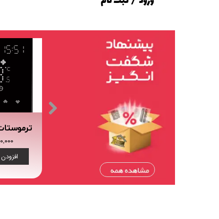
ورود
/
ثبت نام
حساب کاربری من
تغییر گذر واژه
سفارشات
خروج از حساب کاربری
کلید لمسی هشت پل هوشمند تویا (tuya)
کنترلر IR+RF هوشمند تویا Wi-Fi
۷,۶۰۰,۰۰۰ تومان
۱,۰۲۰,۰۰۰
دن به سبد خرید
افزودن به سبد خرید
افزودن 
.