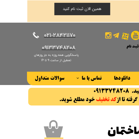
همین الان ثبت نام کنید
​​​​​​​021-28421170
ثبت نام
​​​​​​​09133748208
پاسخگویی همه روزه به جز روزهای
کاربری من
تعطیل از ساعت 9 تا 16
ذر واژه
دانلودها
تماس با ما
سوالات متداول
ات
درباره ما
ز حساب کاربری
رفته تا از
کد تخفیف
خود مطلع شوید.
​​​​​​
۰