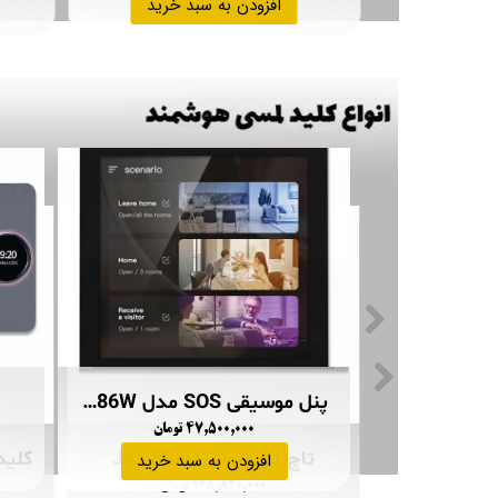
افزودن به سبد خرید
پنل موسیقی SOS مدل JXA10K
پنل موسیقی SOS مدل JX86W
ان
۴۷,۵۰۰,۰۰۰ تومان
تاچ‌پنل صوتی JX12Tuya
بد خرید
افزودن به سبد خرید
۱۲۸,۸۲۰,۰۰۰ تومان