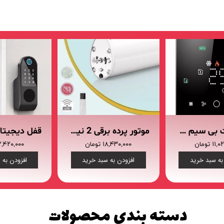
فرم معرفی برقکار
پنل ثبت پروژه ویژه کارکنان
پنل ثبت قراردادهای سازمانی پرسنل
ترموستات بی سیم هوشمند BECA BAC-003ALW (گرمایش از کف/فن کوئل/کولر آبی)
موتور پرده برقی 2 نیوتون بر متر کناررو Maxon مدل M20- 4E-2
۱ تومان
۱۸,۴۳۰,۰۰۰ تومان
۲۲,۴۲۰,۰۰۰ توم
به سبد خرید
افزودن به سبد خرید
افزودن به 
دسته بندی محصولات