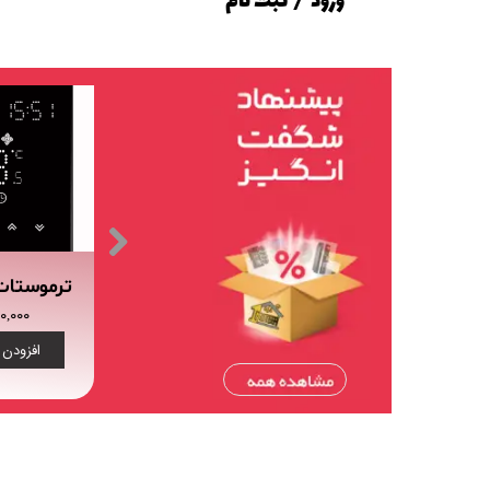
ورود
/
ثبت نام
حساب کاربری من
تغییر گذر واژه
سفارشات
خروج از حساب کاربری
کلید لمسی هشت پل هوشمند تویا (tuya)
کنترلر IR+RF هوشمند تویا Wi-Fi
۷,۶۰۰,۰۰۰ تومان
۱,۰۲۰,۰۰۰
دن به سبد خرید
افزودن به سبد خرید
افزودن 
.