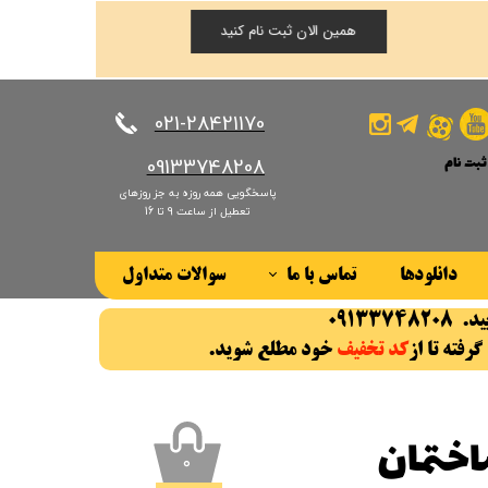
همین الان ثبت نام کنید
​​​​​​​021-28421170
ثبت نام
​​​​​​​09133748208
پاسخگویی همه روزه به جز روزهای
کاربری من
تعطیل از ساعت 9 تا 16
ذر واژه
دانلودها
تماس با ما
سوالات متداول
ات
درباره ما
ز حساب کاربری
رفته تا از
کد تخفیف
خود مطلع شوید.
​​​​​​
۰