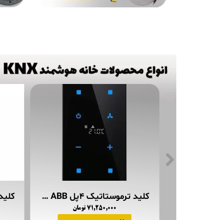
کلید ترموستاتیک ۴پل ABB مدل TACTEO عمودی
۷۱,۲۵۰,۰۰۰ تومان